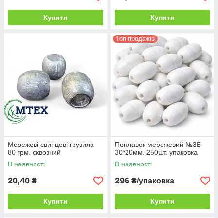
Купити
Купити
Топ продажів
Мережеві свинцеві грузила
Поплавок мережевий №3Б
80 грм. сквозний
30*20мм. 250шт. упаковка
В наявності
В наявності
20,40
296
₴
₴/упаковка
Купити
Купити