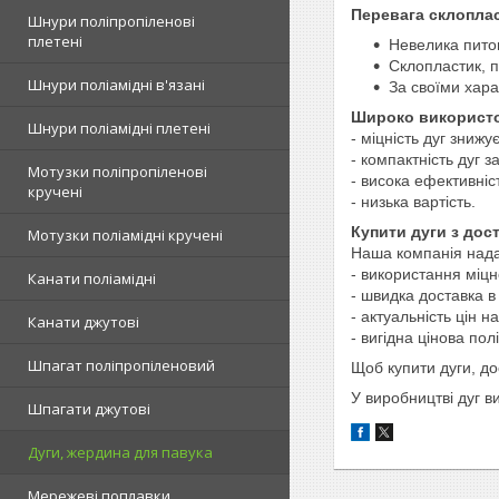
Перевага склопла
Шнури поліпропіленові
плетені
Невелика питом
Склопластик, п
Шнури поліамідні в'язані
За своїми хара
Широко використов
Шнури поліамідні плетені
- міцність дуг знижу
- компактність дуг 
Мотузки поліпропіленові
- висока ефективніс
кручені
- низька вартість.
Купити дуги з дос
Мотузки поліамідні кручені
Наша компанія нада
- використання міцн
Канати поліамідні
- швидка доставка в
- актуальність цін н
Канати джутові
- вигідна цінова по
Шпагат поліпропіленовий
Щоб купити дуги, до
У виробництві дуг в
Шпагати джутові
Дуги, жердина для павука
Мережеві поплавки