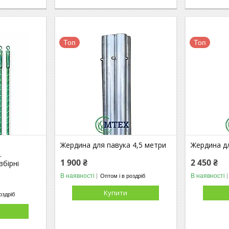
Топ
Топ
Жердина для павука 4,5 метри
Жердина дл
.
1 900 ₴
2 450 ₴
збірні
В наявності
В наявності
Оптом і в роздріб
Купити
оздріб