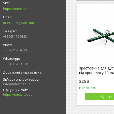
https://mtex.net.ua
mtex.ua@gmail.com
+38063176 9333;
+38063176 9333;
+38063176 9333;
Хрестовина для дуг
під проволоку 10 мм
Зв'язок з директором
225 ₴
info@mtex.net.ua
В наявності
Офіційний сайт
https://mtex.net.ua
Купити