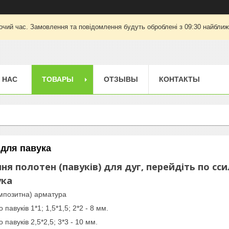
очий час. Замовлення та повідомлення будуть оброблені з 09:30 найближч
 НАС
ТОВАРЫ
ОТЗЫВЫ
КОНТАКТЫ
 для павука
я полотен (павуків) для дуг, перейдіть по сси
ука
мпозитна) арматура
павуків 1*1; 1,5*1,5; 2*2 - 8 мм.
павуків 2,5*2,5; 3*3 - 10 мм.