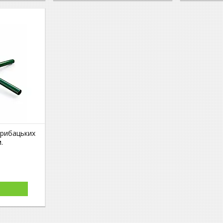
 рибацьких
.