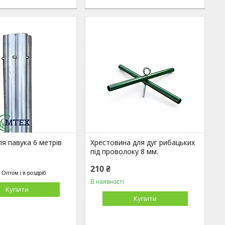
я павука 6 метрів
Хрестовина для дуг рибацьких
під проволоку 8 мм.
210 ₴
Оптом і в роздріб
В наявності
Купити
Купити