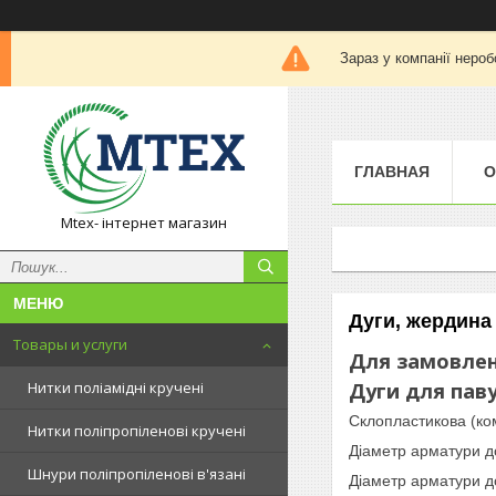
Зараз у компанії нероб
ГЛАВНАЯ
О
Mtex- інтернет магазин
Дуги, жердина
Товары и услуги
Для замовленн
Нитки поліамідні кручені
Дуги для пав
Склопластикова (ко
Нитки поліпропіленові кручені
Діаметр арматури до 
Шнури поліпропіленові в'язані
Діаметр арматури до 