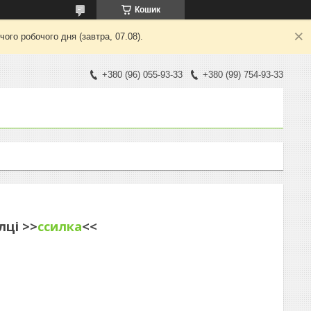
Кошик
ого робочого дня (завтра, 07.08).
+380 (96) 055-93-33
+380 (99) 754-93-33
лці >>
cсилка
<<