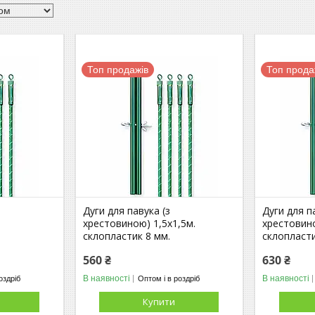
Топ продажів
Топ прода
Дуги для павука (з
Дуги для п
хрестовиною) 1,5х1,5м.
хрестовин
склопластик 8 мм.
склопласти
560 ₴
630 ₴
В наявності
В наявності
оздріб
Оптом і в роздріб
Купити