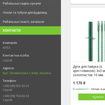
Рибальські садки, кукани
Чохли та тубуси для вудилищ
Рибальські снасті, загальне
КОНТАКТИ
MTEX
Сергій
Дуги для павука (з
хрестовиною) 3х3 м
Вул. Промислова 1, Київ, Україна
склопластик 10 мм. 
1 170 ₴
+380 (96) 055-93-33
В наявності
Оптом і в р
Сергій
+380 (99) 754-93-33
Купити
Сергій