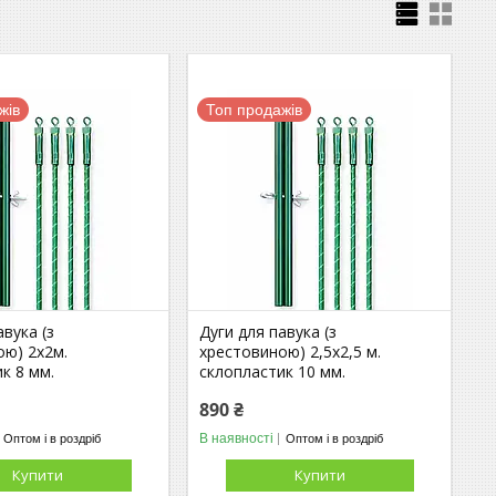
жів
Топ продажів
авука (з
Дуги для павука (з
ою) 2х2м.
хрестовиною) 2,5х2,5 м.
к 8 мм.
склопластик 10 мм.
890 ₴
В наявності
Оптом і в роздріб
Оптом і в роздріб
Купити
Купити