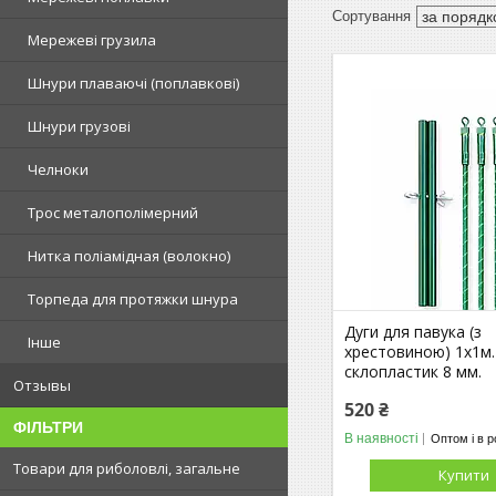
Мережеві грузила
Шнури плаваючі (поплавкові)
Шнури грузові
Челноки
Трос металополімерний
Нитка поліамідная (волокно)
Торпеда для протяжки шнура
Дуги для павука (з
Інше
хрестовиною) 1х1м.
склопластик 8 мм.
Отзывы
520 ₴
ФІЛЬТРИ
В наявності
Оптом і в р
Товари для риболовлі, загальне
Купити