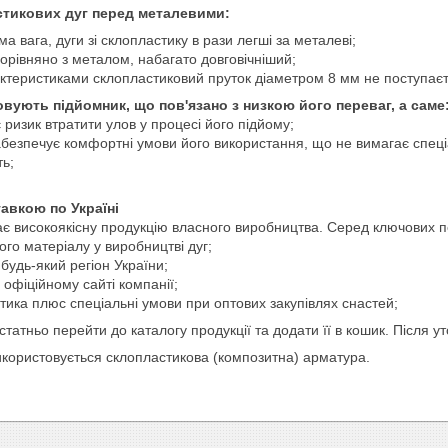
стикових дуг перед металевими:
а вага, дуги зі склопластику в рази легші за металеві;
орівняно з металом, набагато довговічніший;
ктеристиками склопластиковий пруток діаметром 8 мм не поступаєть
ують підйомник, що пов'язано з низкою його переваг, а саме
є ризик втратити улов у процесі його підйому;
забезпечує комфортні умови його використання, що не вимагає спец
ть;
тавкою по Україні
є високоякісну продукцію власного виробництва. Серед ключових пе
ого матеріалу у виробництві дуг;
 будь-який регіон України;
а офіційному сайті компанії;
літика плюс спеціальні умови при оптових закупівлях снастей;
статньо перейти до каталогу продукції та додати її в кошик. Після
икористовується склопластикова (композитна) арматура.