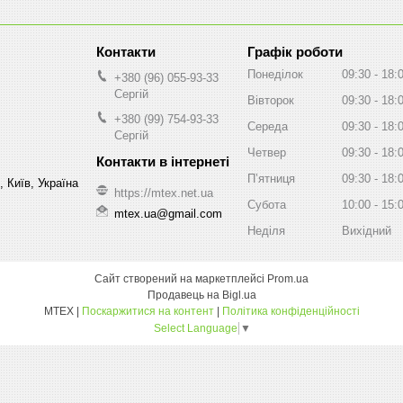
Графік роботи
Понеділок
09:30
18:
+380 (96) 055-93-33
Сергій
Вівторок
09:30
18:
+380 (99) 754-93-33
Середа
09:30
18:
Сергій
Четвер
09:30
18:
Пʼятниця
09:30
18:
 Київ, Україна
https://mtex.net.ua
Субота
10:00
15:
mtex.ua@gmail.com
Неділя
Вихідний
Сайт створений на маркетплейсі
Prom.ua
Продавець на Bigl.ua
MTEX |
Поскаржитися на контент
|
Політика конфіденційності
Select Language
▼