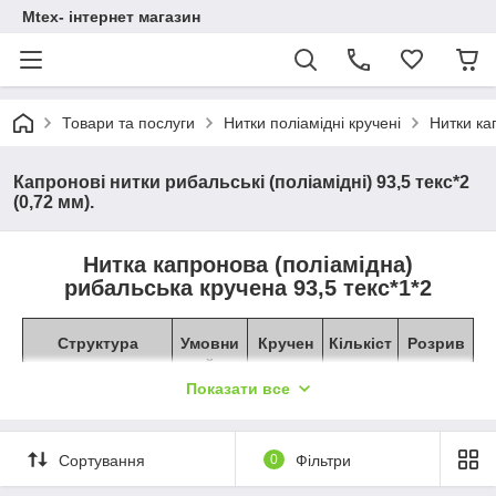
Mtex- інтернет магазин
Товари та послуги
Нитки поліамідні кручені
Нитки ка
Капронові нитки рибальські (поліамідні) 93,5 текс*2
(0,72 мм).
Нитка капронова (поліамідна)
рибальська кручена 93,5 текс*1*2
Структура
Умовни
Кручен
Кількіст
Розрив
й
ня
ь
не
метрів
наванта
Показати все
діаметр
в
ження,
, мм
одному
в
Текс
Деньє
кг.
сухому
Сортування
0
Фільтри
вигляді