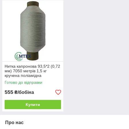
, кгс.
93,5
210/9
0,72
Праве
5000
11
текс*2
В даному розділі нитка продається в
роздріб (поштучно, побобинно) за ціною
за 1 бобіну (штуку).
Для покупки нитки оптом (від ящика) перейдіть за
посиланням >>
ОПТ
<<.
Нитка капронова 93,5*2 (0,72
мм) 7050 метрів 1,5 кг
кручена поліамідна
Готово до відправки
555
₴/бобіна
Купити
Про нас