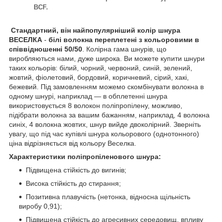
BCF.
Стандартний, він найпопулярніший колір шнура
ВЕСЕЛКА
-
білі волокна переплетені з кольоровими в
співвідношенні 50/50
. Колірна гама шнурів, що
виробляються нами, дуже широка. Ви можете купити шнури
таких кольорів: білий, чорний, червоний, синій, зелений,
жовтий, фіолетовий, бордовий, коричневий, сірий, хакі,
бежевий. Під замовленням можемо скомбінувати волокна в
одному шнурі, наприклад — в обплетенні шнура
використовується 8 волокон поліпропілену, можливо,
підібрати волокна за вашим бажанням, наприклад, 4 волокна
синіх, 4 волокна жовтих, шнур вийде двоколірний. Зверніть
увагу, що під час купівлі шнура кольорового (однотонного)
ціна відрізняється від кольору Веселка.
Характеристики поліпропіленового шнура:
Підвищена стійкість до вигинів;
Висока стійкість до стирання;
Позитивна плавучість (нетонка, відносна щільність
виробу 0,91);
Підвищена стійкість до агресивних середовищ, впливу