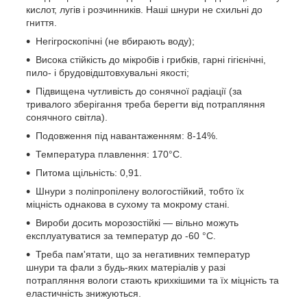
кислот, лугів і розчинників. Наші шнури не схильні до
гниття.
Негігроскопічні (не вбирають воду);
Висока стійкість до мікробів і грибків, гарні гігієнічні,
пило- і брудовідштовхувальні якості;
Підвищена чутливість до сонячної радіації (за
тривалого зберігання треба берегти від потрапляння
сонячного світла).
Подовження під навантаженням: 8-14%.
Температура плавлення: 170°С.
Питома щільність: 0,91.
Шнури з поліпропілену вологостійкий, тобто їх
міцність однакова в сухому та мокрому стані.
Вироби досить морозостійкі — вільно можуть
експлуатуватися за температур до -60 °C.
Треба пам'ятати, що за негативних температур
шнури та фали з будь-яких матеріалів у разі
потрапляння вологи стають крихкішими та їх міцність та
еластичність знижуються.