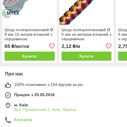
Шнур поліпропіленовий Ø
Шнур поліпропіленовий Ø
Шнур
8 мм 15 метрів в'язаний з
5 мм на метраж в'язаний з
6 мм
серцевиною.
серцевиною.
з се
65
2,12
2,7
₴/моток
₴/м
Купити
Купити
Про нас
100% позитивних з 154 відгуків за рік
Працює з 25.05.2016
м. Київ
Вул. Промислова 1, Київ, Україна
Контакти