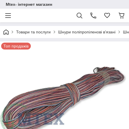
Mtex- інтернет магазин
Товари та послуги
Шнури поліпропіленові в'язані
Шн
Топ продажів