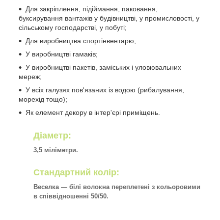
Для закріплення, підіймання, паковання,
буксирування вантажів у будівництві, у промисловості, у
сільському господарстві, у побуті;
Для виробництва спортінвентарю;
У виробництві гамаків;
У виробництві пакетів, заміських і уловювальних
мереж;
У всіх галузях пов'язаних із водою (рибалування,
морехід тощо);
Як елемент декору в інтер'єрі приміщень.
Діаметр:
3,5 міліметри.
Стандартний колір:
Веселка — білі волокна переплетені з кольоровими
в співвідношенні 50/50.