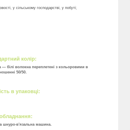
вості, у сільському господарстві, у побуті;
артний колір:
а — білі волокна переплетені з кольоровими в
ношенні 50/50.
ість в упаковці:
 обладнання:
на шнуро-в'язальна машина.