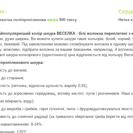
ня:
Серд
ментна поліпропіленова
нитка
900 тексу.
Нитка 
найпопулярніший колір шнура ВЕСЕЛКА
-
білі волокна переплетені з
, дуже широка. Ви можете купити шнури таких кольорів: білий, чорний, ч
акі, бежевий. Під замовленням можемо скомбінувати волокна в одному ш
у, можливо, підібрати волокна за вашим бажанням, наприклад, 4 волокна 
івлі шнура кольорового (однотонного) ціна відрізняється від кольору Вес
іпропіленового шнура:
ість до вигинів;
ь до стирання;
чість (нетонка, відносна щільність виробу 0,91);
ість до агресивних середовищ, впливу кислот, лугів і розчинників. Наші 
(не вбирають воду);
 до мікробів і грибків, гарні гігієнічні, пило- і брудовідштовхувальні якості
вість до сонячної радіації (за тривалого зберігання треба берегти від по
 навантаженням: 8-14%.
авлення: 170°С.