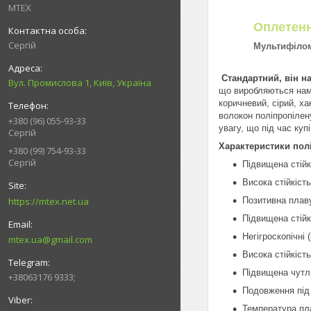
MTEX
Оплетен
Сергій
Мультифіло
Стандартний, він 
Вул. Промислова 1, Київ, Україна
що виробляються нами
коричневий, сірий, х
волокон поліпропілен
+380 (96) 055-93-33
увагу, що під час куп
Сергій
Характеристики пол
+380 (99) 754-93-33
Сергій
Підвищена стійк
Висока стійкіст
https://mtex.net.ua
Позитивна плаву
Підвищена стійк
Негігроскопічні 
mtex.ua@gmail.com
Висока стійкість
Підвищена чутли
+38063176 9333;
Подовження під
Температура пл