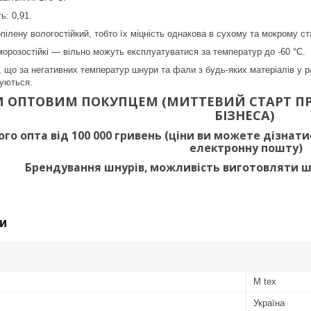
ь: 0,91.
пілену вологостійкий, тобто їх міцність однакова в сухому та мокрому ст
орозостійкі — вільно можуть експлуатуватися за температур до -60 °C.
, що за негативних температур шнури та фали з будь-яких матеріалів у ра
жуються.
И ОПТОВИМ ПОКУПЦЕМ (МИТТЕВИЙ СТАРТ П
БІЗНЕСА)
ого опта від 100 000 гривень (ціни ви можете дізнат
електронну пошту)
Брендування шнурів, можливість виготовляти ш
и
M tex
Україна