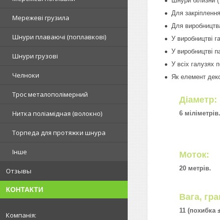
Шнури білизни (
Для закріплення
Мережеві грузила
Для виробництв
Шнури плаваючі (поплавкові)
У виробництві га
У виробництві п
Шнури грузові
У всіх галузях 
Челноки
Як елемент деко
Трос металополімерний
Діаметр:
Нитка поліамідная (волокно)
6 міліметрів
Торпеда для протяжки шнура
Інше
Моток:
20 метрів.
Отзывы
КОНТАКТИ
Вага, гра
11 (похибка 