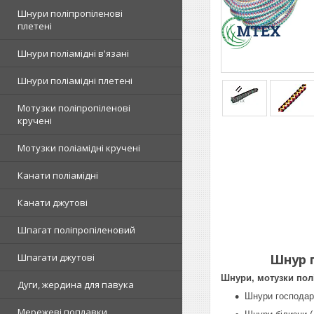
Шнури поліпропіленові
плетені
Шнури поліамідні в'язані
Шнури поліамідні плетені
Мотузки поліпропіленові
кручені
Мотузки поліамідні кручені
Канати поліамідні
Канати джутові
Шпагат поліпропіленовий
Шнур 
Шпагати джутові
Шнури, мотузки полі
Дуги, жердина для павука
Шнури господарс
Мережеві поплавки