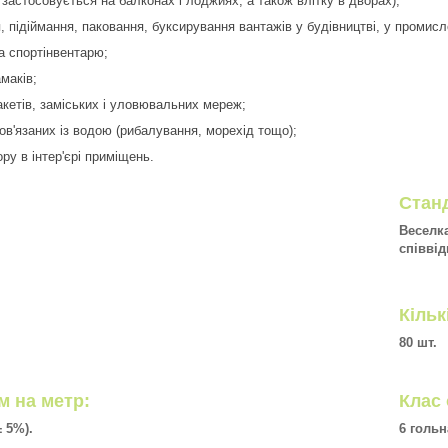
застосовується на балконах і лоджиях, а також влітку в дворах);
, підіймання, паковання, буксирування вантажів у будівництві, у промисло
а спортінвентарю;
маків;
акетів, заміських і уловювальних мереж;
пов'язаних із водою (рибалування, морехід тощо);
ру в інтер'єрі приміщень.
Станд
.
Веселк
співвід
Кільк
80 шт.
м на метр:
Клас
± 5%).
6 голь