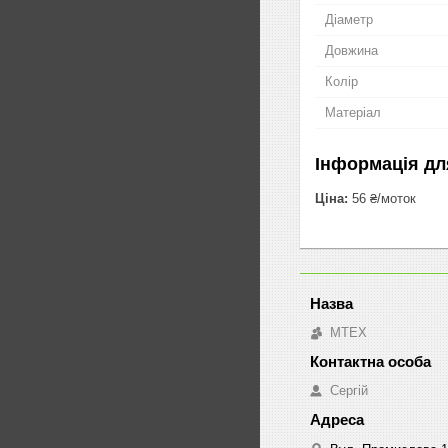
Діаметр
Довжина
Колір
Матеріал
Інформація дл
Ціна:
56 ₴/моток
MTEX
Сергій