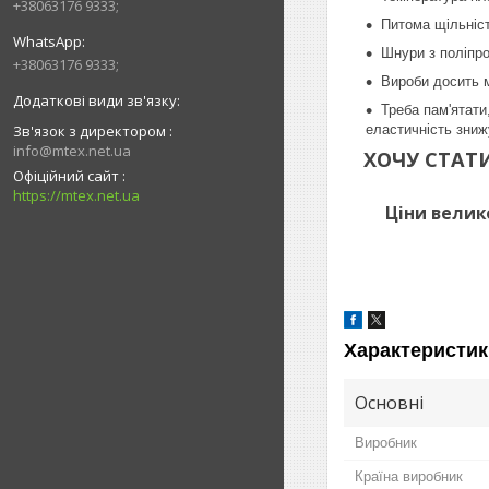
+38063176 9333;
Питома щільніст
Шнури з поліпро
+38063176 9333;
Вироби досить м
Треба пам'ятати
еластичність зни
Зв'язок з директором
info@mtex.net.ua
ХОЧУ СТАТ
Офіційний сайт
https://mtex.net.ua
Ціни велик
Характеристик
Основні
Виробник
Країна виробник