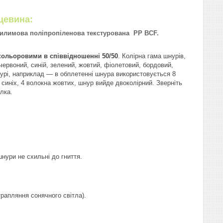
цевина:
килимова поліпропіленова текстурована PP BCF.
 кольоровими в співвідношенні 50/50
. Колірна гама шнурів,
ервоний, синій, зелений, жовтий, фіолетовий, бордовий,
нурі, наприклад — в обплетенні шнура використовується 8
синіх, 4 волокна жовтих, шнур вийде двоколірний. Зверніть
елка.
шнури не схильні до гниття.
;
трапляння сонячного світла).