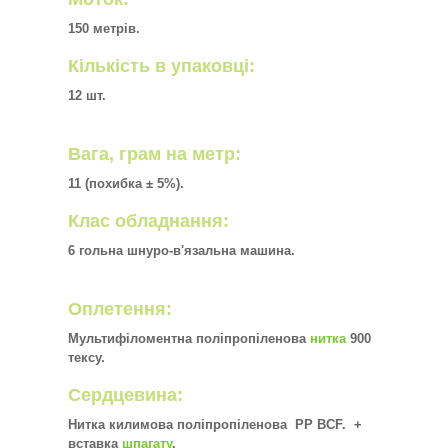
150 метрів.
Кількість в упаковці:
12 шт.
Вага, грам на метр:
11 (похибка ± 5%).
Клас обладнання:
6 гольна шнуро-в'язальна машина.
Оплетення:
Мультифіломентна поліпропіленова
нитка
900
тексу.
Сердцевина:
Нитка килимова поліпропіленова PP BCF. +
вставка
шпагату
.