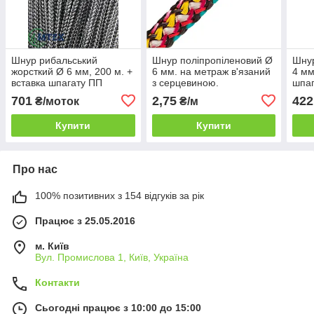
Шнур рибальський
Шнур поліпропіленовий Ø
Шнур
жорсткий Ø 6 мм, 200 м. +
6 мм. на метраж в'язаний
4 мм
вставка шпагату ПП
з серцевиною.
шпаг
в'язаний з серцевиною.
шнур
701
2,75
422
₴/моток
₴/м
сер
Купити
Купити
Про нас
100% позитивних з 154 відгуків за рік
Працює з 25.05.2016
м. Київ
Вул. Промислова 1, Київ, Україна
Контакти
Сьогодні працює з 10:00 до 15:00