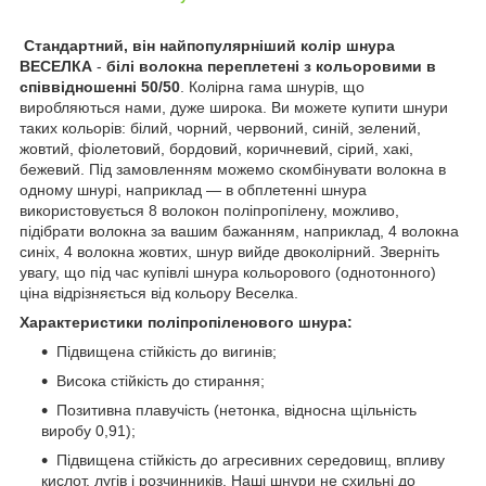
Стандартний, він найпопулярніший колір шнура
ВЕСЕЛКА
-
білі волокна переплетені з кольоровими в
співвідношенні 50/50
. Колірна гама шнурів, що
виробляються нами, дуже широка. Ви можете купити шнури
таких кольорів: білий, чорний, червоний, синій, зелений,
жовтий, фіолетовий, бордовий, коричневий, сірий, хакі,
бежевий. Під замовленням можемо скомбінувати волокна в
одному шнурі, наприклад — в обплетенні шнура
використовується 8 волокон поліпропілену, можливо,
підібрати волокна за вашим бажанням, наприклад, 4 волокна
синіх, 4 волокна жовтих, шнур вийде двоколірний. Зверніть
увагу, що під час купівлі шнура кольорового (однотонного)
ціна відрізняється від кольору Веселка.
Характеристики поліпропіленового шнура:
Підвищена стійкість до вигинів;
Висока стійкість до стирання;
Позитивна плавучість (нетонка, відносна щільність
виробу 0,91);
Підвищена стійкість до агресивних середовищ, впливу
кислот, лугів і розчинників. Наші шнури не схильні до