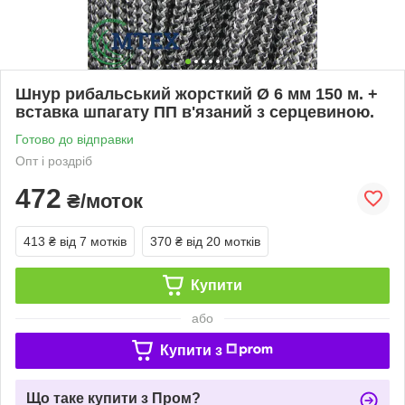
Шнур рибальський жорсткий Ø 6 мм 150 м. +
вставка шпагату ПП в'язаний з серцевиною.
Готово до відправки
Опт і роздріб
472
₴/моток
413 ₴
від 7 мотків
370 ₴
від 20 мотків
Купити
або
Купити з
Що таке купити з Пром?