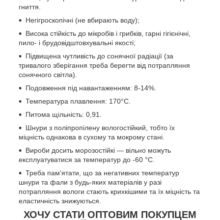
гниття.
Негігроскопічні (не вбирають воду);
Висока стійкість до мікробів і грибків, гарні гігієнічні,
пило- і брудовідштовхувальні якості;
Підвищена чутливість до сонячної радіації (за
тривалого зберігання треба берегти від потрапляння
сонячного світла).
Подовження під навантаженням: 8-14%.
Температура плавлення: 170°С.
Питома щільність: 0,91.
Шнури з поліпропілену вологостійкий, тобто їх
міцність однакова в сухому та мокрому стані.
Вироби досить морозостійкі — вільно можуть
експлуатуватися за температур до -60 °C.
Треба пам'ятати, що за негативних температур
шнури та фали з будь-яких матеріалів у разі
потрапляння вологи стають крихкішими та їх міцність та
еластичність знижуються.
ХОЧУ СТАТИ ОПТОВИМ ПОКУПЦЕМ