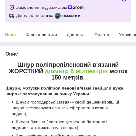
Замовлення під захистом
Доступна доставка
Опис
Характеристики
Доставка
Оплата
Умови п
Опис
Шнур поліпропіленовий в'язаний
ЖОРСТКИЙ
діаметр 6 міліметрів
моток
150 метрів.
Шнури, мотузки поліпропіленові в'язані знайшли дуже
широке застосування на ринку України:
Шнури господарські (завдяки своїй дешевивізовці ці
шнури застосовуються у всіх сферах та в кожній
родині);
Шнури білизни (
застосовується на балконах і
лоджиях, а також влітку в дворах);
Для закріплення, підіймання, паковання,