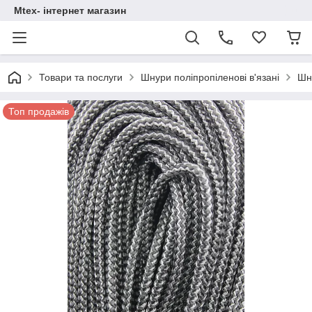
Mtex- інтернет магазин
Товари та послуги
Шнури поліпропіленові в'язані
Шн
Топ продажів