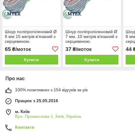
Шнур поліпропіленовий Ø
Шнур поліпропіленовий Ø
Шнур
8 мм 15 метрів в'язаний з
7 мм. 10 метрів в'язаний з
8 мм
серцевиною.
серцевиною.
сер
65
37
44
₴/моток
₴/моток
₴
Купити
Купити
Про нас
100% позитивних з 154 відгуків за рік
Працює з 25.05.2016
м. Київ
Вул. Промислова 1, Київ, Україна
Контакти