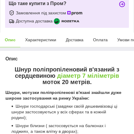
Що таке купити з Пром?
Замовлення під захистом
Доступна доставка
Опис
Характеристики
Доставка
Оплата
Умови п
Опис
Шнур поліпропіленовий в'язаний з
сердцевиною
діаметр 7 міліметрів
моток 20 метрів.
Шнури, мотузки поліпропіленові в'язані знайшли дуже
широке застосування на ринку України:
Шнури господарські (завдяки своїй дешевивізовці ці
шнури застосовуються у всіх сферах та в кожній
родині);
Шнури білизни (
застосовується на балконах і
лоджиях, а також влітку в дворах);