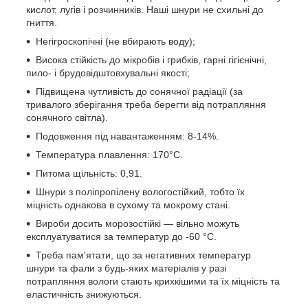
кислот, лугів і розчинників. Наші шнури не схильні до
гниття.
Негігроскопічні (не вбирають воду);
Висока стійкість до мікробів і грибків, гарні гігієнічні,
пило- і брудовідштовхувальні якості;
Підвищена чутливість до сонячної радіації (за
тривалого зберігання треба берегти від потрапляння
сонячного світла).
Подовження під навантаженням: 8-14%.
Температура плавлення: 170°С.
Питома щільність: 0,91.
Шнури з поліпропілену вологостійкий, тобто їх
міцність однакова в сухому та мокрому стані.
Вироби досить морозостійкі — вільно можуть
експлуатуватися за температур до -60 °C.
Треба пам'ятати, що за негативних температур
шнури та фали з будь-яких матеріалів у разі
потрапляння вологи стають крихкішими та їх міцність та
еластичність знижуються.