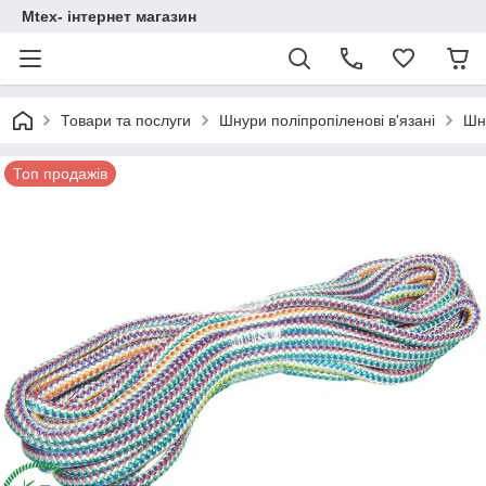
Mtex- інтернет магазин
Товари та послуги
Шнури поліпропіленові в'язані
Шн
Топ продажів