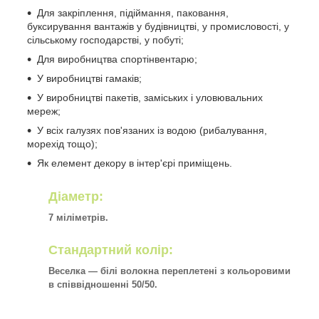
Для закріплення, підіймання, паковання,
буксирування вантажів у будівництві, у промисловості, у
сільському господарстві, у побуті;
Для виробництва спортінвентарю;
У виробництві гамаків;
У виробництві пакетів, заміських і уловювальних
мереж;
У всіх галузях пов'язаних із водою (рибалування,
морехід тощо);
Як елемент декору в інтер'єрі приміщень.
Діаметр:
7 міліметрів.
Стандартний колір:
Веселка — білі волокна переплетені з кольоровими
в співвідношенні 50/50.