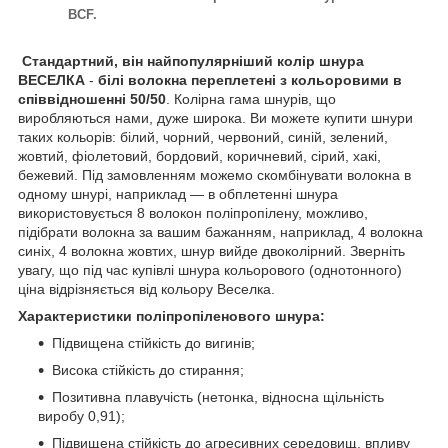
BCF.
Стандартний, він найпопулярніший колір шнура
ВЕСЕЛКА
-
білі волокна переплетені з кольоровими в
співвідношенні 50/50
. Колірна гама шнурів, що
виробляються нами, дуже широка. Ви можете купити шнури
таких кольорів: білий, чорний, червоний, синій, зелений,
жовтий, фіолетовий, бордовий, коричневий, сірий, хакі,
бежевий. Під замовленням можемо скомбінувати волокна в
одному шнурі, наприклад — в обплетенні шнура
використовується 8 волокон поліпропілену, можливо,
підібрати волокна за вашим бажанням, наприклад, 4 волокна
синіх, 4 волокна жовтих, шнур вийде двоколірний. Зверніть
увагу, що під час купівлі шнура кольорового (однотонного)
ціна відрізняється від кольору Веселка.
Характеристики поліпропіленового шнура:
Підвищена стійкість до вигинів;
Висока стійкість до стирання;
Позитивна плавучість (нетонка, відносна щільність
виробу 0,91);
Підвищена стійкість до агресивних середовищ, впливу