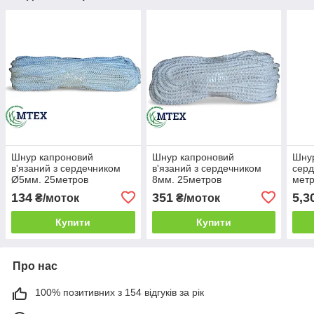
Шнур капроновий
Шнур капроновий
Шнур
в'язаний з сердечником
в'язаний з сердечником
сер
Ø5мм. 25метров
8мм. 25метров
мет
134
351
5,3
₴/моток
₴/моток
Купити
Купити
Про нас
100% позитивних з 154 відгуків за рік