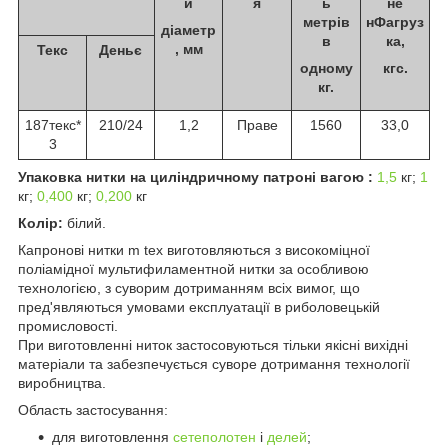
й
я
ь
не
метрів
нФагруз
діаметр
в
ка,
, мм
Текс
Деньє
одному
кгс.
кг.
187текс*
210/24
1,2
Праве
1560
33,0
3
Упаковка нитки на циліндричному патроні вагою :
1,5
кг;
1
кг;
0,400
кг;
0,200
кг
Колір:
білий.
Капронові нитки m tex виготовляються з високоміцної
поліамідної мультифиламентной нитки за особливою
технологією, з суворим дотриманням всіх вимог, що
пред'являються умовами експлуатації в риболовецькій
промисловості.
При виготовленні ниток застосовуються тільки якісні вихідні
матеріали та забезпечується суворе дотримання технології
виробництва.
Область застосування:
для виготовлення
сетеполотен
і
делей
;