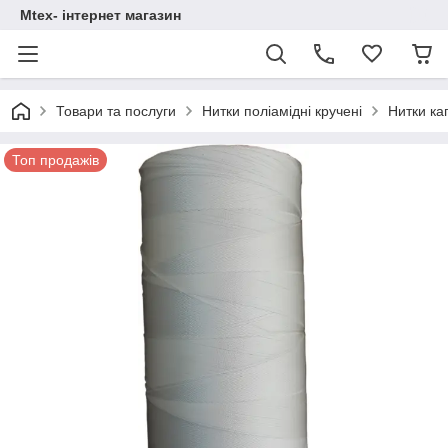
Mtex- інтернет магазин
Товари та послуги
Нитки поліамідні кручені
Нитки ка
Топ продажів