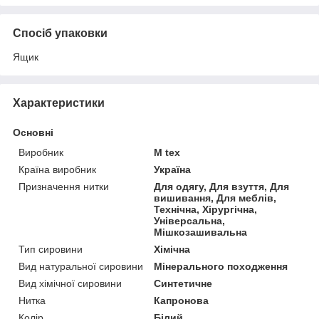
Спосіб упаковки
Ящик
Характеристики
Основні
Виробник
M tex
Країна виробник
Україна
Призначення нитки
Для одягу, Для взуття, Для
вишивання, Для меблів,
Технічна, Хірургічна,
Універсальна,
Мішкозашивальна
Тип сировини
Хімічна
Вид натуральної сировини
Мінерального походження
Вид хімічної сировини
Синтетичне
Нитка
Капронова
Колір
Білий