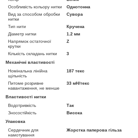
Особливість кольору нитки
Однотонна
Вид за способом обробки
Сувора
нитки
Тип нити
Кручена
Діаметр нитки
1.2 мм
Напрямок остаточної
Z
крутки
Кількість складань нитки
3
Механічні властивості
Номінальна лінійна
187 текс
щільність
Питоме розривне
33 мН/текс
навантаження, не менше
Властивості нитки
Водотривкість
Так
Зносостійкість
Висока
Упаковка
Сердечник для
Жорстка паперова гільза
намотування