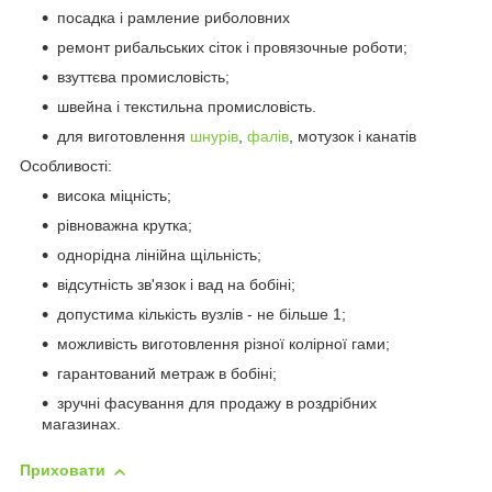
посадка і рамление риболовних
ремонт рибальських сіток і провязочные роботи;
взуттєва промисловість;
швейна і текстильна промисловість.
для виготовлення
шнурів
,
фалів
, мотузок і канатів
Особливості:
висока міцність;
рівноважна крутка;
однорідна лінійна щільність;
відсутність зв'язок і вад на бобіні;
допустима кількість вузлів - не більше 1;
можливість виготовлення різної колірної гами;
гарантований метраж в бобіні;
зручні фасування для продажу в роздрібних
магазинах.
Приховати