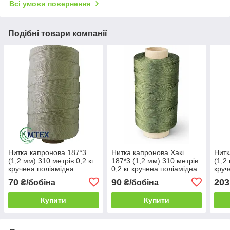
Всі умови повернення
Подібні товари компанії
Нитка капронова 187*3
Нитка капронова Хакі
Нитк
(1,2 мм) 310 метрів 0,2 кг
187*3 (1,2 мм) 310 метрів
(1,2
кручена поліамідна
0,2 кг кручена поліамідна
круч
70
90
203
₴/бобіна
₴/бобіна
Купити
Купити