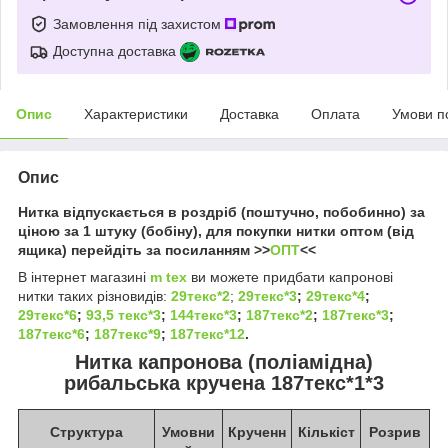
Замовлення під захистом
Доступна доставка
Опис
Характеристики
Доставка
Оплата
Умови п
Опис
Нитка відпускається в роздріб (поштучно, побобинно) за
ціною за 1 штуку (бобіну), для покупки нитки оптом (від
ящика) перейдіть за посиланням >>
ОПТ
<<
В інтернет магазині
m tex
ви можете придбати капронові
нитки таких різновидів:
29текс*2
;
29текс*3
;
29текс*4
;
29текс*6
;
93,5 текс*3
;
144текс*3
;
187текс*2
;
187текс*3
;
187текс*6
;
187текс*9
;
187текс*12
.
Нитка капронова (поліамідна)
рибальська кручена 187текс*1*3
Структура
Умовни
Крученн
Кількіст
Розрив