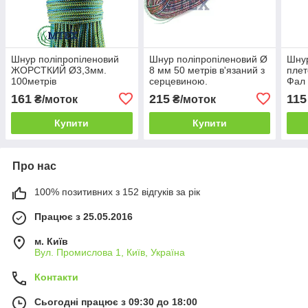
Шнур поліпропіленовий
Шнур поліпропіленовий Ø
Шнур
ЖОРСТКИЙ Ø3,3мм.
8 мм 50 метрів в'язаний з
плет
100метрів
серцевиною.
Фал
161
215
115
₴/моток
₴/моток
Купити
Купити
Про нас
100% позитивних з 152 відгуків за рік
Працює з 25.05.2016
м. Київ
Вул. Промислова 1, Київ, Україна
Контакти
Сьогодні працює з 09:30 до 18:00