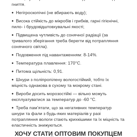
гниття.
Негігроскопічні (не вбирають воду);
Висока стійкість до мікробів і грибків, гарні гігієнічні,
пило- і брудовідштовхувальні якості;
Підвищена чутливість до сонячної радіації (за
тривалого зберігання треба берегти від потрапляння
сонячного світла).
Подовження під навантаженням: 8-14%.
Температура плавлення: 170°С.
Питома щільність: 0,91.
Шнури з поліпропілену вологостійкий, тобто їх
міцність однакова в сухому та мокрому стані.
Вироби досить морозостійкі — вільно можуть
експлуатуватися за температур до -60 °C.
Треба пам'ятати, що за негативних температур
шнури та фали з будь-яких матеріалів у разі
потрапляння вологи стають крихкішими та їх міцність та
еластичність знижуються.
ХОЧУ СТАТИ ОПТОВИМ ПОКУПЦЕМ