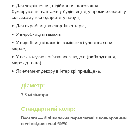
Для закріплення, підіймання, паковання,
буксирування вантажів у будівництві, у промисловості, у
сільському господарстві, у побуті;
Для виробництва спортінвентарю;
У виробництві гамаків;
У виробництві пакетів, заміських і уловювальних
мереж;
У всіх галузях пов'язаних із водою (рибалування,
морехід тощо);
Як елемент декору в інтер'єрі приміщень.
Діаметр:
3,3 міліметри.
Стандартний колір:
Веселка — білі волокна переплетені з кольоровими
в співвідношенні 50/50.