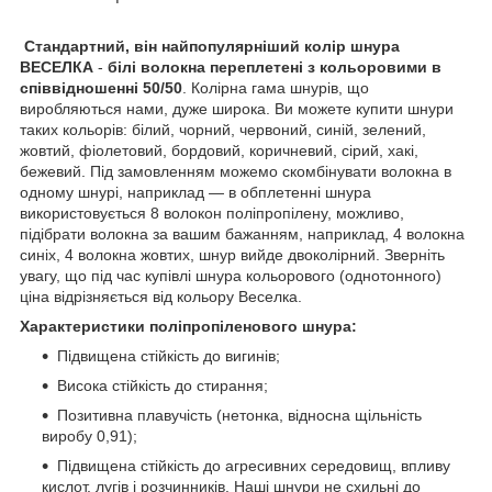
Стандартний, він найпопулярніший колір шнура
ВЕСЕЛКА
-
білі волокна переплетені з кольоровими в
співвідношенні 50/50
. Колірна гама шнурів, що
виробляються нами, дуже широка. Ви можете купити шнури
таких кольорів: білий, чорний, червоний, синій, зелений,
жовтий, фіолетовий, бордовий, коричневий, сірий, хакі,
бежевий. Під замовленням можемо скомбінувати волокна в
одному шнурі, наприклад — в обплетенні шнура
використовується 8 волокон поліпропілену, можливо,
підібрати волокна за вашим бажанням, наприклад, 4 волокна
синіх, 4 волокна жовтих, шнур вийде двоколірний. Зверніть
увагу, що під час купівлі шнура кольорового (однотонного)
ціна відрізняється від кольору Веселка.
Характеристики поліпропіленового шнура:
Підвищена стійкість до вигинів;
Висока стійкість до стирання;
Позитивна плавучість (нетонка, відносна щільність
виробу 0,91);
Підвищена стійкість до агресивних середовищ, впливу
кислот, лугів і розчинників. Наші шнури не схильні до