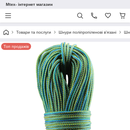
Mtex- інтернет магазин
Товари та послуги
Шнури поліпропіленові в'язані
Шн
Топ продажів