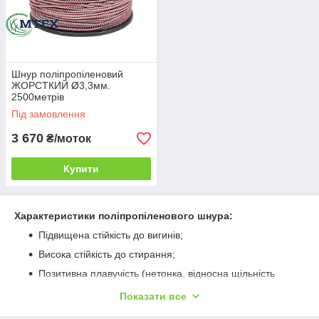
Брендування шнурів, можливість виготовляти
шнур під вашим логотипом.
Шнур поліпропіленовий
ЖОРСТКИЙ Ø3,3мм.
2500метрів
Під замовлення
3 670
₴/моток
Купити
Характеристики поліпропіленового шнура:
Підвищена стійкість до вигинів;
Висока стійкість до стирання;
Позитивна плавучість (нетонка, відносна щільність
виробу 0,91);
Показати все
Підвищена стійкість до агресивних середовищ,