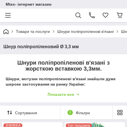
Mtex- інтернет магазин
Товари та послуги
Шнури поліпропіленові в'язані
Шн
Шнур поліпропіленовий Ø 3,3 мм
Шнури поліпропіленові в'язані з
жорсткою вставкою 3,3мм.
Шнури, мотузки поліпропіленові в'язані знайшли дуже
широке застосування на ринку України:
Шнури господарські (завдяки своїй дешевивізовці ці
Показати все
шнури застосовуються у всіх сферах та в кожній
родині);
Шнури білизни (
застосовується на балконах і
Сортування
0
Фільтри
лоджиях, а також влітку в дворах);
Для закріплення, підіймання, паковання,
ЗНИЖКА
Топ продажів